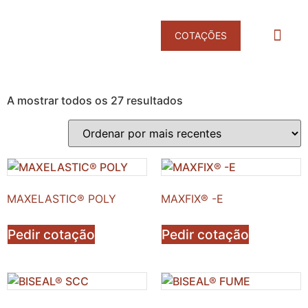
COTAÇÕES
Products search
DESINFET
DESINFEÇÃO E NEUTRALIZAÇÃO DE 
A mostrar todos os 27 resultados
MAXELASTIC® POLY
MAXFIX® -E
Pedir cotação
Pedir cotação