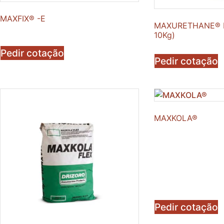
MAXFIX® -E
MAXURETHANE® I
10Kg)
Pedir cotação
Pedir cotação
MAXKOLA®
Pedir cotação