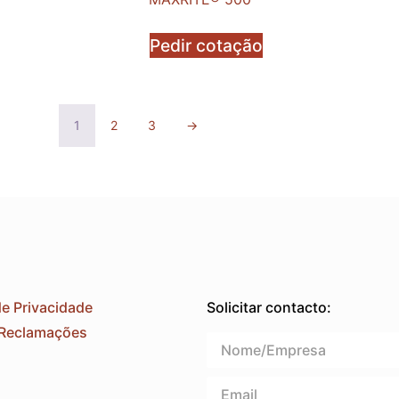
Pedir cotação
1
2
3
→
de Privacidade
Solicitar contacto:
 Reclamações