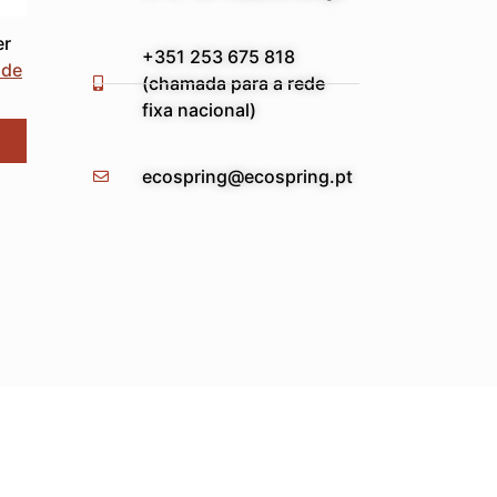
er
+351 253 675 818
ade
(chamada para a rede
fixa nacional)
ecospring@ecospring.pt