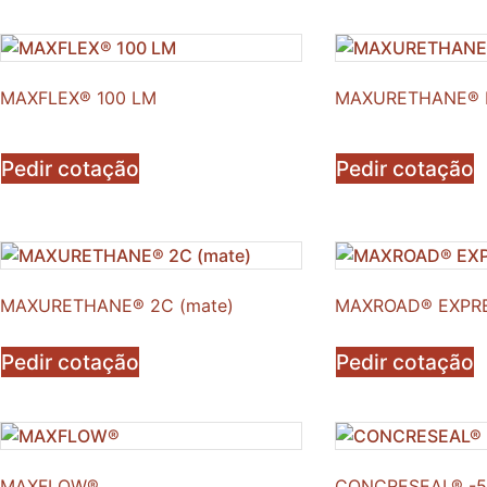
MAXFLEX® 100 LM
MAXURETHANE® 
Pedir cotação
Pedir cotação
MAXURETHANE® 2C (mate)
MAXROAD® EXPR
Pedir cotação
Pedir cotação
MAXFLOW®
CONCRESEAL® -5