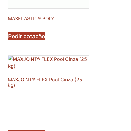
MAXELASTIC® POLY
Pedir cotação
MAXJOINT® FLEX Pool Cinza (25
kg)