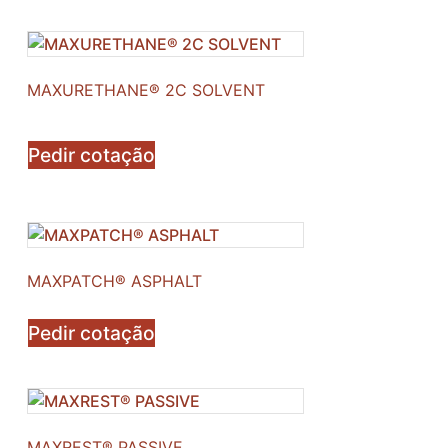
MAXURETHANE® 2C SOLVENT
Pedir cotação
MAXPATCH® ASPHALT
Pedir cotação
MAXREST® PASSIVE