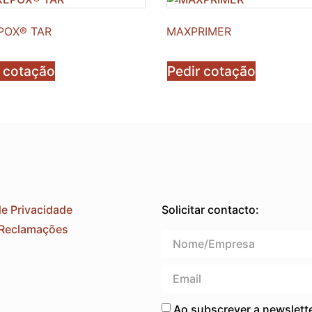
POX® TAR
MAXPRIMER
r cotação
Pedir cotação
de Privacidade
Solicitar contacto:
 Reclamações
Ao subscrever a newslett