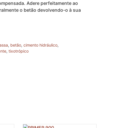
compensada. Adere perfeitamente ao
uralmente o betão devolvendo-o à sua
assa
,
betão
,
cimento hidráulico
,
nte
,
tixotrópico