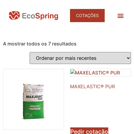
COTAÇÕES
Products search
DESINFET
DESINFEÇÃO E NEUTRALIZAÇÃO DE 
A mostrar todos os 7 resultados
MAXELASTIC® PUR
Pedir cotação