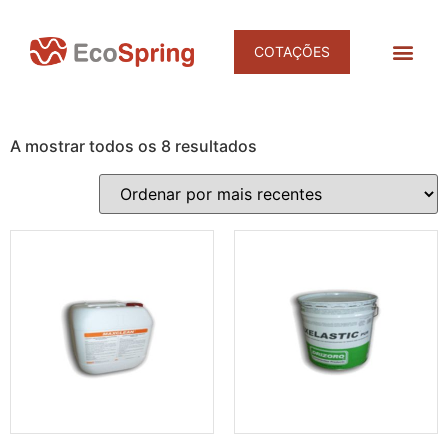
COTAÇÕES
Products search
DESINFET
DESINFEÇÃO E NEUTRALIZAÇÃO DE 
A mostrar todos os 8 resultados